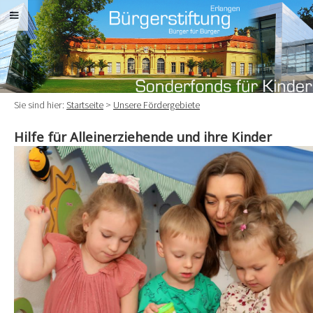
Sie sind hier:
Startseite
>
Unsere Fördergebiete
Hilfe für Alleinerziehende und ihre Kinder